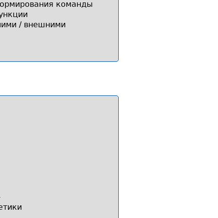
формирования команды
ункции
ними / внешними
»
етики