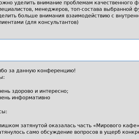
ожно уделить внимание проблемам качественного 
пециалистов, менеджеров, топ-состава выбранной ф
делить больше внимания взаимодействию с внутрен
лиентами (для консультантов)
ибо за данную конференцию!
ы:
чень здорово и интересно;
чень информативно
сы:
лишком затянутой оказалась часть «Мирового кафе
атянулось само обсуждение вопросов в ущерб конкр