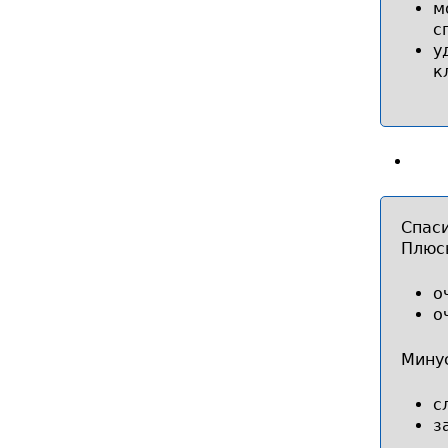
м
с
у
к
Спас
Плюс
о
о
Мину
с
з