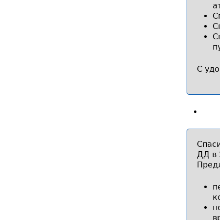
а
С
С
С
п
С удо
Спаси
ДД в 
Пред
п
к
п
в