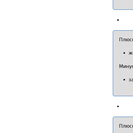
Плюс
ж
Мину
з
Плюс