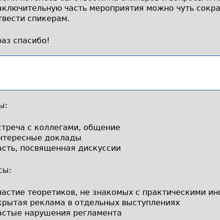
аключительную часть мероприятия можно чуть сократ
твести спикерам.
аз спасибо!
ы:
стреча с коллегами, общение
нтересные доклады
асть, посвященная дискуссии
сы:
частие теоретиков, не знакомых с практическими и
крытая реклама в отдельных выступлениях
астые нарушения регламента