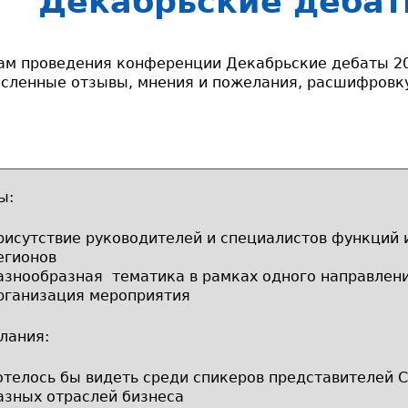
Декабрьские дебат
ам проведения конференции Декабрьские дебаты 2
сленные отзывы, мнения и пожелания, расшифровку
ы:
рисутствие руководителей и специалистов функций 
егионов
азнообразная тематика в рамках одного направлен
рганизация мероприятия
лания:
отелось бы видеть среди спикеров представителей С
азных отраслей бизнеса