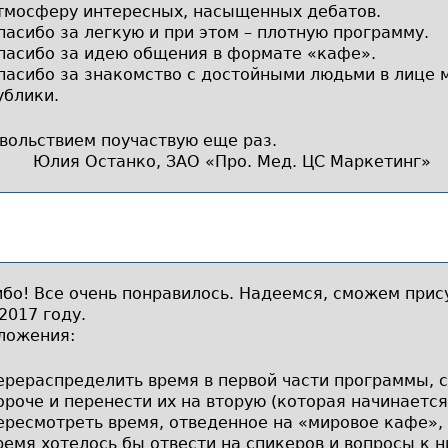
тмосферу интересных, насыщенных дебатов.
пасибо за легкую и при этом – плотную программу.
пасибо за идею общения в формате «кафе».
пасибо за знакомство с достойными людьми в лице 
ублики.
вольствием поучаствую еще раз.
Юлия Останко, ЗАО «Про. Мед. ЦС Маркетинг»
бо! Все очень понравилось. Надеемся, сможем прис
2017 году.
ложения:
ерераспределить время в первой части программы, с
ороче и перенести их на вторую (которая начинается 
ересмотреть время, отведенное на «мировое кафе»,
ремя хотелось бы отвести на спикеров и вопросы к 