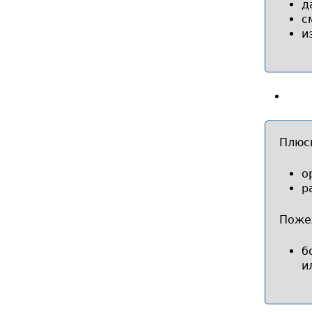
д
с
и
Плюс
о
р
Поже
б
и