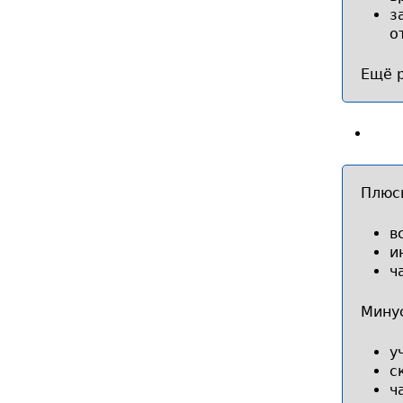
з
о
Ещё р
Плюс
в
и
ч
Мину
у
с
ч