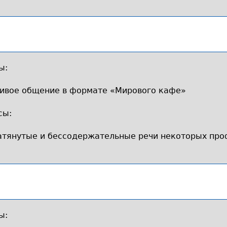
ы:
ивое общение в формате «Мирового кафе»
сы:
атянутые и бессодержательные речи некоторых про
ы: