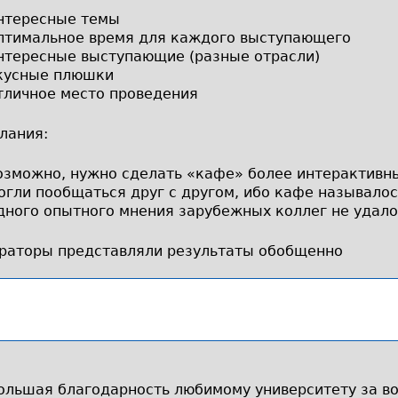
нтересные темы
птимальное время для каждого выступающего
нтересные выступающие (разные отрасли)
кусные плюшки
тличное место проведения
лания:
озможно, нужно сделать «кафе» более интерактивны
огли пообщаться друг с другом, ибо кафе называло
дного опытного мнения зарубежных коллег не удало
раторы представляли результаты обобщенно
ольшая благодарность любимому университету за во