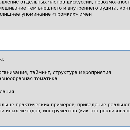
авление отдельных членов дискуссии, невозможност
мешивание тем внешнего и внутреннего аудита, кон
злишнее упоминание «громких» имен
ы:
рганизация, тайминг, структура мероприятия
азнообразная тематика
лания:
ольше практических примеров; приведение реальног
ли иных методов, инструментов (как это реализовано