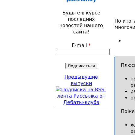
Будьте в курсе
последних
По итог
новостей нашего
многочи
сайта!
E-mail
*
Плюс
Предыдущие
п
выпуски
р
р
о
Поже
х
р