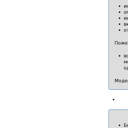
и
о
и
в
о
Поже
в
м
о
Моде
Б