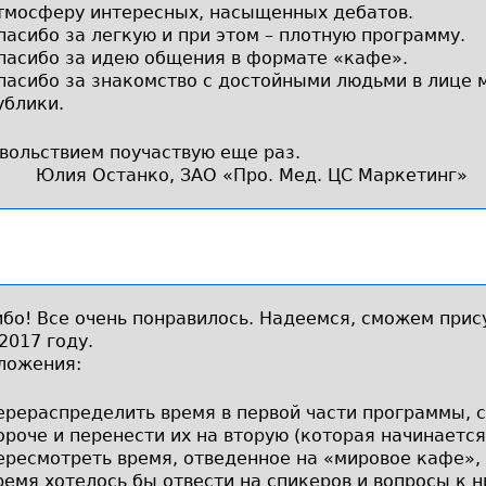
тмосферу интересных, насыщенных дебатов.
пасибо за легкую и при этом – плотную программу.
пасибо за идею общения в формате «кафе».
пасибо за знакомство с достойными людьми в лице 
ублики.
вольствием поучаствую еще раз.
Юлия Останко, ЗАО «Про. Мед. ЦС Маркетинг»
бо! Все очень понравилось. Надеемся, сможем прис
2017 году.
ложения:
ерераспределить время в первой части программы, с
ороче и перенести их на вторую (которая начинается 
ересмотреть время, отведенное на «мировое кафе»,
ремя хотелось бы отвести на спикеров и вопросы к 