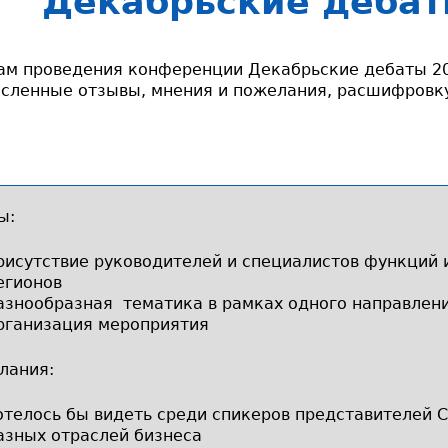
Декабрьские дебат
ам проведения конференции Декабрьские дебаты 2
сленные отзывы, мнения и пожелания, расшифровку
ы:
рисутствие руководителей и специалистов функций 
егионов
азнообразная тематика в рамках одного направлен
рганизация мероприятия
лания:
отелось бы видеть среди спикеров представителей С
азных отраслей бизнеса