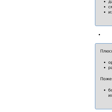
д
с
и
Плюс
о
р
Поже
б
и