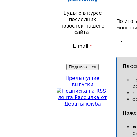
Будьте в курсе
последних
По итог
новостей нашего
многочи
сайта!
E-mail
*
Плюс
Предыдущие
п
выпуски
р
р
о
Поже
х
р