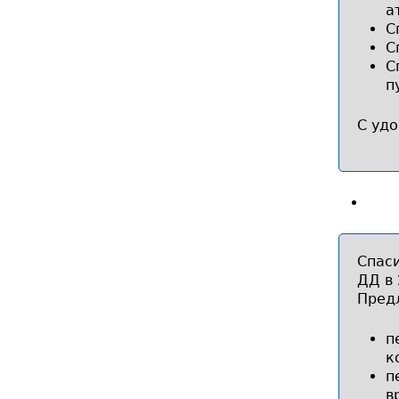
а
С
С
С
п
С удо
Спаси
ДД в 
Пред
п
к
п
в