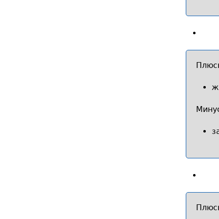
Плюс
ж
Мину
з
Плюс