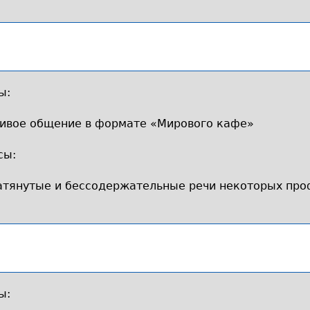
ы:
ивое общение в формате «Мирового кафе»
сы:
атянутые и бессодержательные речи некоторых про
ы: