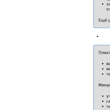
з
о
Ещё р
Плюс
в
и
ч
Мину
у
с
ч