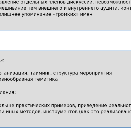
авление отдельных членов дискуссии, невозможност
мешивание тем внешнего и внутреннего аудита, кон
злишнее упоминание «громких» имен
ы:
рганизация, тайминг, структура мероприятия
азнообразная тематика
лания:
ольше практических примеров; приведение реальног
ли иных методов, инструментов (как это реализовано