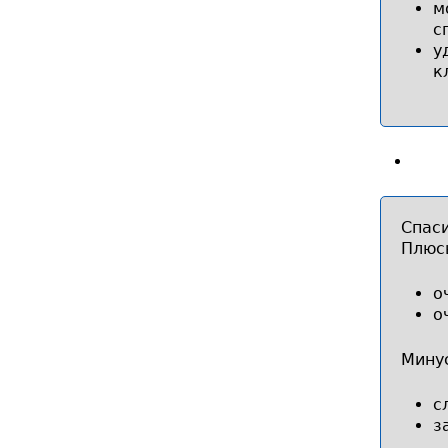
м
с
у
к
Спас
Плюс
о
о
Мину
с
з