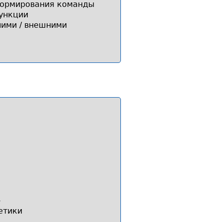
формирования команды
ункции
ними / внешними
»
етики