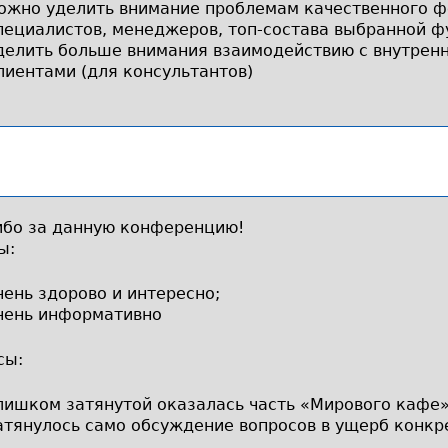
ожно уделить внимание проблемам качественного 
пециалистов, менеджеров, топ-состава выбранной ф
делить больше внимания взаимодействию с внутрен
лиентами (для консультантов)
ибо за данную конференцию!
ы:
чень здорово и интересно;
чень информативно
сы:
лишком затянутой оказалась часть «Мирового кафе
атянулось само обсуждение вопросов в ущерб конкр