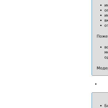
и
о
и
в
о
Поже
в
м
о
Моде
Б