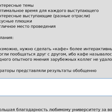
нтересные темы
птимальное время для каждого выступающего
нтересные выступающие (разные отрасли)
кусные плюшки
тличное место проведения
лания:
озможно, нужно сделать «кафе» более интерактивны
огли пообщаться друг с другом, ибо кафе называло
дного опытного мнения зарубежных коллег не удало
раторы представляли результаты обобщенно
ольшая благодарность любимому университету за во