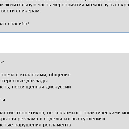
аключительную часть мероприятия можно чуть сократ
твести спикерам.
аз спасибо!
ы:
стреча с коллегами, общение
нтересные доклады
асть, посвященная дискуссии
сы:
частие теоретиков, не знакомых с практическими и
крытая реклама в отдельных выступлениях
астые нарушения регламента