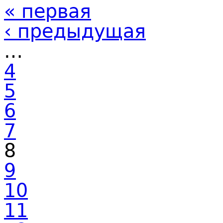
« первая
‹ предыдущая
…
4
5
6
7
8
9
10
11