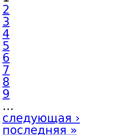
2
3
4
5
6
7
8
9
…
следующая ›
последняя »