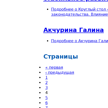
Подробнее
о Круглый стол 
законодательства. Влияние
Акчурина Галина
Подробнее
о Акчурина Гал
Страницы
« первая
‹ предыдущая
1
2
3
4
5
6
7