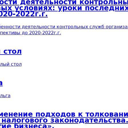
ности деятельности контрольн
ых условиях: уроки последних
20-2022г.г.
бенности деятельности контрольных служб организа
пективы до 2020-2022г.г.
 стол
лый стол
а
льга
менение подходов к толкован
налогового законодательства.
тие бизнеса».