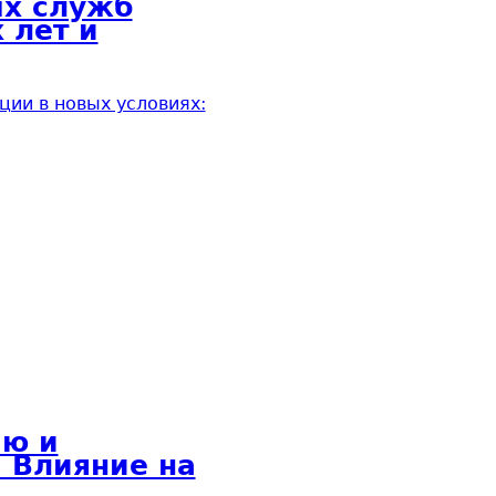
ых служб
 лет и
ции в новых условиях:
ию и
 Влияние на